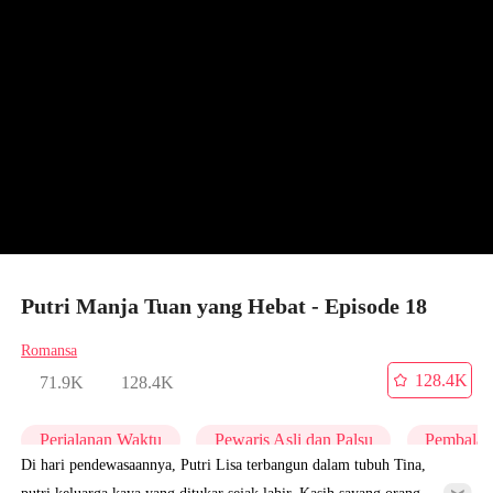
Putri Manja Tuan yang Hebat - Episode 18
Romansa
128.4K
71.9K
128.4K
Perjalanan Waktu
Pewaris Asli dan Palsu
Pembalas
Di hari pendewasaannya, Putri Lisa terbangun dalam tubuh Tina,
putri keluarga kaya yang ditukar sejak lahir. Kasih sayang orang