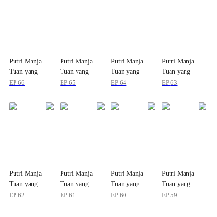
Putri Manja
Putri Manja
Putri Manja
Putri Manja
Tuan yang
Tuan yang
Tuan yang
Tuan yang
Hebat
Hebat
Hebat
Hebat
EP
66
EP
65
EP
64
EP
63
Putri Manja
Putri Manja
Putri Manja
Putri Manja
Tuan yang
Tuan yang
Tuan yang
Tuan yang
Hebat
Hebat
Hebat
Hebat
EP
62
EP
61
EP
60
EP
59