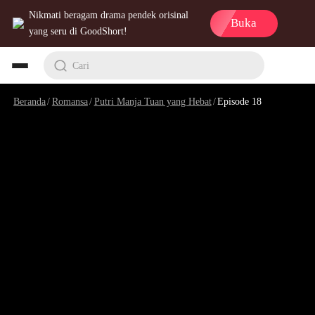
Nikmati beragam drama pendek orisinal
Buka
yang seru di GoodShort!
Cari
Beranda
/
Romansa
/
Putri Manja Tuan yang Hebat
/
Episode 18