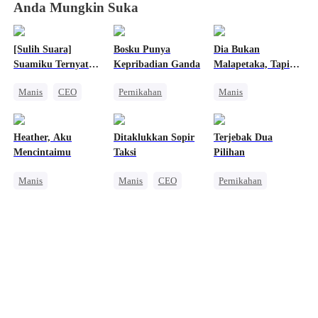
Anda Mungkin Suka
[Sulih Suara]
Bosku Punya
Dia Bukan
Suamiku Ternyata
Kepribadian Ganda
Malapetaka, Tapi
CEO
Berkah
Manis
CEO
Pernikahan
Manis
Nikah Kilat
CEO
Anak Lucu
Cinta Setelah Menikah
Nikah Kontrak
Anak Ajaib
Heather, Aku
Ditaklukkan Sopir
Terjebak Dua
Mencari Keluarga
Konflik Keluarga dan Negara
Mencintaimu
Taksi
Pilihan
Manis
Manis
CEO
Pernikahan
Romansa Kantor
Nikah Kilat
CEO
CEO
Cinta Segitiga
Salah Paham