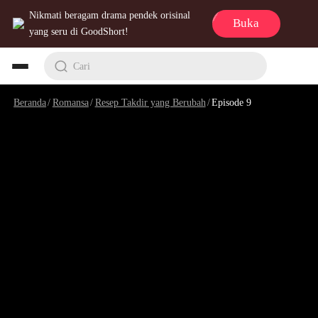
Nikmati beragam drama pendek orisinal
Buka
yang seru di GoodShort!
Cari
Beranda
/
Romansa
/
Resep Takdir yang Berubah
/
Episode 9