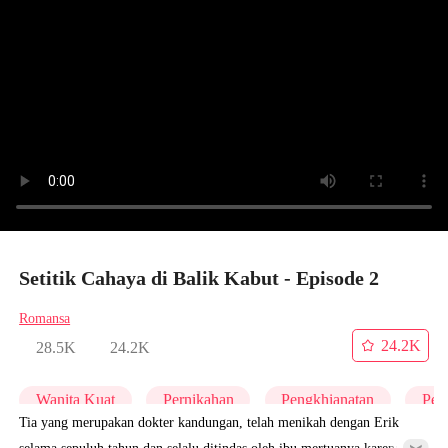
Setitik Cahaya di Balik Kabut - Episode 2
Romansa
24.2K
28.5K
24.2K
Wanita Kuat
Pernikahan
Pengkhianatan
Per
Tia yang merupakan dokter kandungan, telah menikah dengan Erik
selama sepuluh tahun dan selalu ditindas oleh ibu mertuanya karena