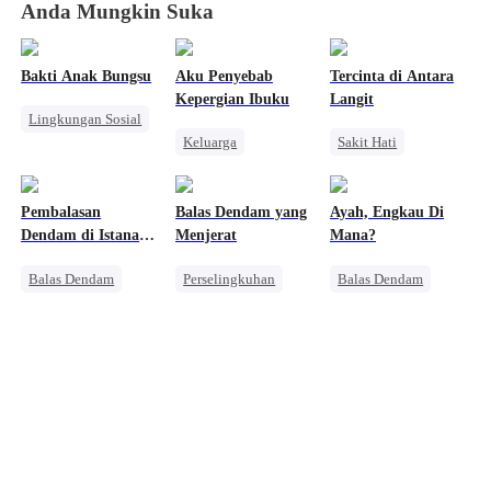
Anda Mungkin Suka
Bakti Anak Bungsu
Aku Penyebab
Tercinta di Antara
Kepergian Ibuku
Langit
Lingkungan Sosial
Keluarga
Sakit Hati
CEO
Wanita Kuat
Wanita Kuat
Penyesalan
Salah Paham
Pengkhianatan
Pembalasan
Balas Dendam yang
Ayah, Engkau Di
Menghukum Mantan Jahat
Dendam di Istana
Menjerat
Mana?
Penyesalan
Kaisar
Balas Dendam
Perselingkuhan
Balas Dendam
Tuan Putri
Takdir
CEO
Wanita Kuat
Intrik Istana
Nikah Kontrak
Pengkhianatan
Cinta Diam-diam Jadi Kenyataan
Perselingkuhan