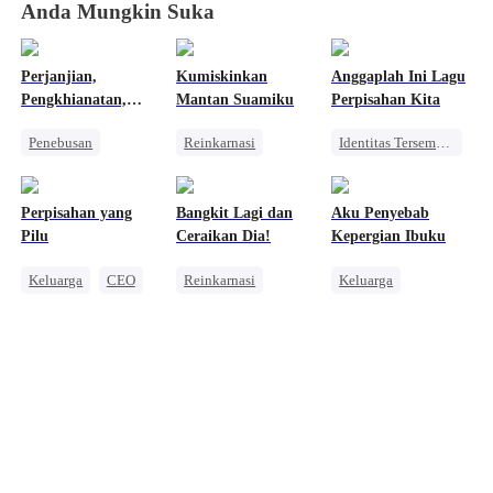
Anda Mungkin Suka
Perjanjian,
Kumiskinkan
Anggaplah Ini Lagu
Pengkhianatan,
Mantan Suamiku
Perpisahan Kita
Penebusan
Penebusan
Reinkarnasi
Identitas Tersembunyi
Pengasuh
Wanita Kuat
Pewaris Wanita
Wanita Kuat
Benci
Perselingkuhan
Perpisahan yang
Bangkit Lagi dan
Aku Penyebab
Cinta dan Benci
Kebangkitan
Menghukum Mantan Jahat
Pilu
Ceraikan Dia!
Kepergian Ibuku
Keluarga
CEO
Reinkarnasi
Keluarga
Benci
Wanita Kuat
Wanita Kuat
Anak Lucu
Pembalasan
Salah Paham
Balas Dendam