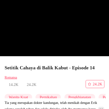
Setitik Cahaya di Balik Kabut - Episode 14
Romansa
24.2K
14.2K
24.2K
Wanita Kuat
Pernikahan
Pengkhianatan
Per
Tia yang merupakan dokter kandungan, telah menikah dengan Erik
selama sepuluh tahun dan selalu ditindas oleh ibu mertuanya karena