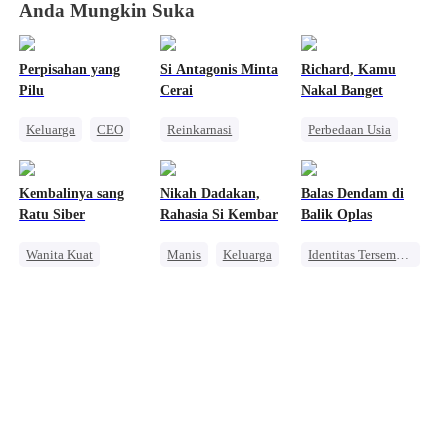
Anda Mungkin Suka
Perpisahan yang
Si Antagonis Minta
Richard, Kamu
Pilu
Cerai
Nakal Banget
Keluarga
CEO
Reinkarnasi
Perbedaan Usia
Benci
Wanita Kuat
Reinkarnasi
Anak Lucu
Mengejar Istri
Manis
CEO
Kembalinya sang
Nikah Dadakan,
Balas Dendam di
CEO
Kehamilan
Ratu Siber
Rahasia Si Kembar
Balik Oplas
Cinta Setelah Menikah
Wanita Kuat
Manis
Keluarga
Identitas Tersembunyi
Mengejar Istri
CLBK
Pewaris Wanita
Keluarga
Anak Lucu
Cinta Segitiga
Penyesalan
CEO
Dibantu Bayi Lucu