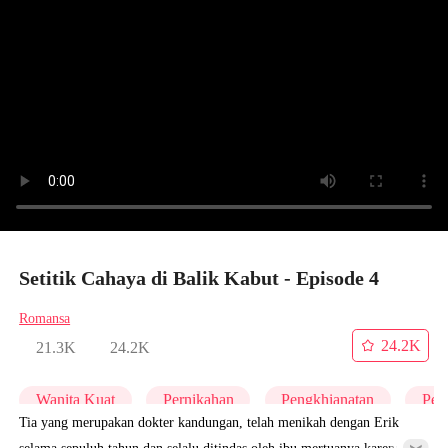
Setitik Cahaya di Balik Kabut - Episode 4
Romansa
24.2K
21.3K
24.2K
Wanita Kuat
Pernikahan
Pengkhianatan
Per
Tia yang merupakan dokter kandungan, telah menikah dengan Erik
selama sepuluh tahun dan selalu ditindas oleh ibu mertuanya karena