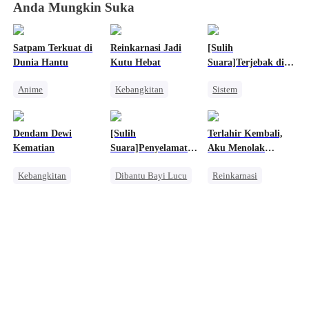
Anda Mungkin Suka
Satpam Terkuat di
Reinkarnasi Jadi
[Sulih
Dunia Hantu
Kutu Hebat
Suara]Terjebak di
Game Otome:
Anime
Kebangkitan
Sistem
Pelayan Iblisku,
Jangan Kabur
Kebangkitan
Orang Biasa
Wanita Kuat
Orang Biasa
Pembalasan
Harem
Dendam Dewi
[Sulih
Terlahir Kembali,
Pembalasan
Anime
Kematian
Suara]Penyelamat
Aku Menolak
Kecil Ibu
Menjadi Istri Mayor
Kebangkitan
Dibantu Bayi Lucu
Reinkarnasi
Pasangan Kuat
Takdir
Wanita Kuat
Dewa Perang Wanita
Pewaris Wanita
Penyesalan
Mengejar Istri
Kebangkitan