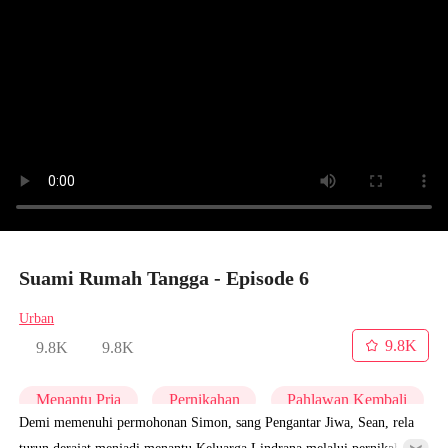
Suami Rumah Tangga - Episode 6
Urban
9.8K
9.8K
9.8K
Menantu Pria
Pernikahan
Pahlawan Kembali
Demi memenuhi permohonan Simon, sang Pengantar Jiwa, Sean, rela
turun derajat menjadi menantu Keluarga Lindrana melalui pernikahan