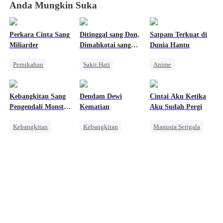
Anda Mungkin Suka
Perkara Cinta Sang
Ditinggal sang Don,
Satpam Terkuat di
Miliarder
Dimahkotai sang
Dunia Hantu
Mafia
Pernikahan
Sakit Hati
Anime
Pengacara
Mafia
Kebangkitan
Mengejar Istri
Penyesalan
Orang Biasa
Kebangkitan Sang
Dendam Dewi
Cintai Aku Ketika
Salah Paham
Mengejar Istri
Pembalasan
Pengendali Monster
Kematian
Aku Sudah Pergi
Nikah Kontrak
Mahadewa
Kebangkitan
Kebangkitan
Manusia Serigala
Naga
Pasangan Kuat
Penyesalan
Pembalasan
Dewa Perang Wanita
Sakit Hati
Anime
Pengkhianatan
Salah Paham