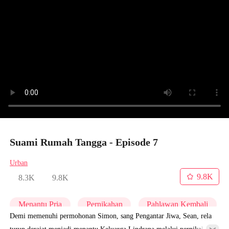
Suami Rumah Tangga - Episode 7
Urban
9.8K
8.3K
9.8K
Menantu Pria
Pernikahan
Pahlawan Kembali
Demi memenuhi permohonan Simon, sang Pengantar Jiwa, Sean, rela
turun derajat menjadi menantu Keluarga Lindrana melalui pernikahan