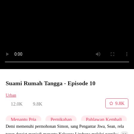
Suami Rumah Tangga - Episode 10
Urban
9.8K
12.0K
9.8K
Menantu Pria
Pernikahan
Pahlawan Kembali
Demi memenuhi permohonan Simon, sang Pengantar Jiwa, Sean, rela
turun derajat menjadi menantu Keluarga Lindrana melalui pernikahan