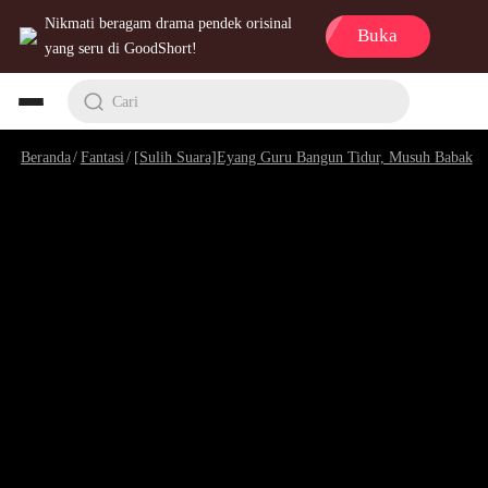
Nikmati beragam drama pendek orisinal
Buka
yang seru di GoodShort!
Cari
Beranda
/
Fantasi
/
[Sulih Suara]Eyang Guru Bangun Tidur, Musuh Babak Belur