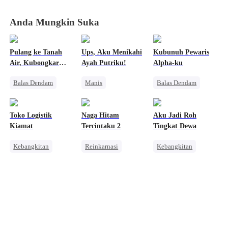
Tidur, Musuh
Tidur, Musuh
Tidur, Musuh
Tidur, Musuh
Babak Belur
Babak Belur
Babak Belur
Babak Belur
Anda Mungkin Suka
Pulang ke Tanah
Ups, Aku Menikahi
Kubunuh Pewaris
Air, Kubongkar
Ayah Putriku!
Alpha-ku
Semua Kebohongan
Balas Dendam
Manis
Balas Dendam
Istriku
Pembalasan
Anak Lucu
Manusia Serigala
Dominan
Wanita Kuat
Wanita Kuat
Toko Logistik
Naga Hitam
Aku Jadi Roh
Cinta Satu Malam
Menghukum Mantan Jahat
Kiamat
Tercintaku 2
Tingkat Dewa
Nikah Kontrak
Kebangkitan
Reinkarnasi
Kebangkitan
Saling Kejar
Orang Biasa
Keluarga
Anime
Pembalasan
Pernikahan
Dewa Perang
Manusia Serigala
Pembalasan
Pembalasan