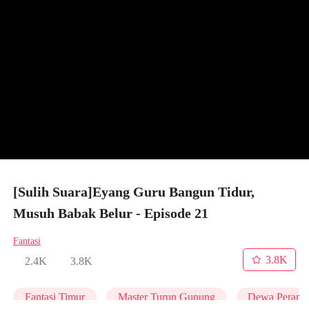
[Sulih Suara]Eyang Guru Bangun Tidur,
Musuh Babak Belur - Episode 21
Fantasi
3.8K
2.4K
3.8K
Fantasi Timur
Master Turun Gunung
Dewa Perang