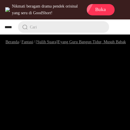
Nikmati beragam drama pendek orisinal
Buka
yang seru di GoodShort!
Cari
Beranda
/
Fantasi
/
[Sulih Suara]Eyang Guru Bangun Tidur, Musuh Babak Belur