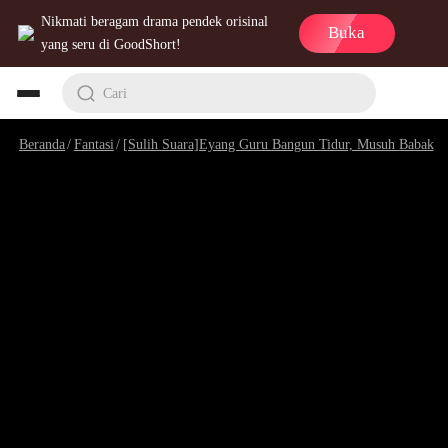
Nikmati beragam drama pendek orisinal
Buka
yang seru di GoodShort!
Cari
Beranda
/
Fantasi
/
[Sulih Suara]Eyang Guru Bangun Tidur, Musuh Babak Belur