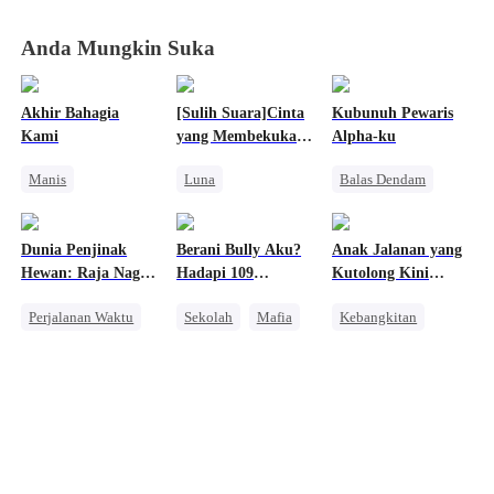
Tidur, Musuh
Tidur, Musuh
Tidur, Musuh
Tidur, Musuh
Babak Belur
Babak Belur
Babak Belur
Babak Belur
Anda Mungkin Suka
Akhir Bahagia
[Sulih Suara]Cinta
Kubunuh Pewaris
Kami
yang Membekukan
Alpha-ku
Nyawaku
Manis
Luna
Balas Dendam
Nikah Kilat
Penyesalan
Manusia Serigala
Keluarga
Sakit Hati
Wanita Kuat
Dunia Penjinak
Berani Bully Aku?
Anak Jalanan yang
Miliuner
Penuh Intrik
Menghukum Mantan Jahat
Hewan: Raja Naga
Hadapi 109
Kutolong Kini
Nikah Kontrak
Manusia Serigala
Mendukungku
Kakakku!
Menjadi
Perjalanan Waktu
Sekolah
Mafia
Kebangkitan
Penyelamatku
Cinta Setelah Menikah
Naga
Keluarga
Orang Biasa
Konflik Keluarga dan Negara
CEO
Anime
Pengkhianatan