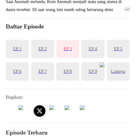
Saat Anomali melanda, Koin Anomali menjadi mata uang utama di
dunia tersebut. Di saat orang lain masih saling bertarung demi
mendapatkan beberapa koin saja, Zeno telah membeli Lokasi Anomali
yang tak terhitung jumlahnya berkat triliunan Koin Anomali
Daftar Episode
miliknya. Ia pun menjadi pembuat aturan di dunia Anomali dan
melangkah menuju puncak kehidupan...
EP 1
EP 2
EP 3
EP 4
EP 5
EP 6
EP 7
EP 8
EP 9
Lainnya
Bagikan:
Episode Terbaru