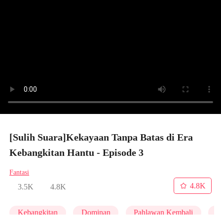
[Sulih Suara]Kekayaan Tanpa Batas di Era
Kebangkitan Hantu - Episode 3
Fantasi
4.8K
3.5K
4.8K
Kebangkitan
Dominan
Pahlawan Kembali
A