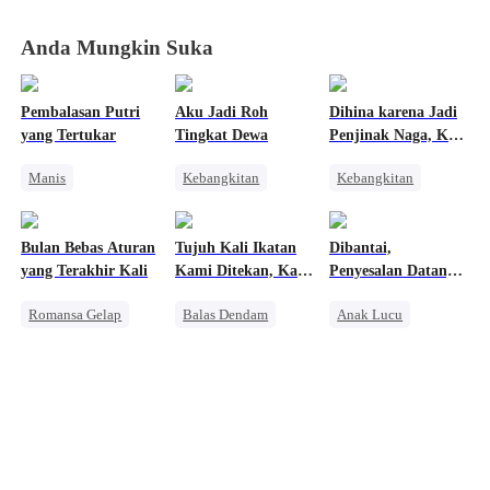
Era
Era
Era
Era
Kebangkitan
Kebangkitan
Kebangkitan
Kebangkitan
Anda Mungkin Suka
Hantu
Hantu
Hantu
Hantu
Pembalasan Putri
Aku Jadi Roh
Dihina karena Jadi
yang Tertukar
Tingkat Dewa
Penjinak Naga, Kini
Semua Menyesal
Manis
Kebangkitan
Kebangkitan
Bangsawan
Anime
Naga
Saling Kejar
Dewa Perang
Pembalasan
Bulan Bebas Aturan
Tujuh Kali Ikatan
Dibantai,
Pembalasan
yang Terakhir Kali
Kami Ditekan, Kali
Penyesalan Datang
Kedelapan Aku
Terlambat
Romansa Gelap
Balas Dendam
Anak Lucu
Melepaskannya
Penuh Intrik
Manusia Serigala
Penyesalan
Mafia
Penyesalan
Penuh Intrik
Mengejar Istri
Sakit Hati
Penyesalan
Salah Paham
Keluarga