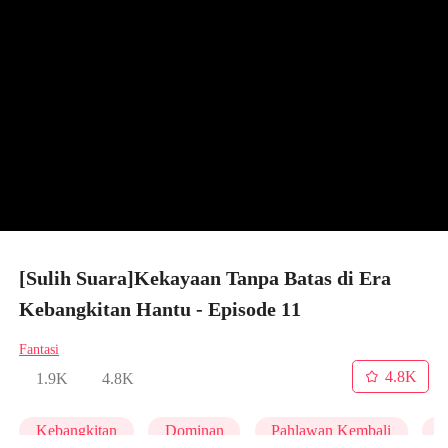
[Sulih Suara]Kekayaan Tanpa Batas di Era
Kebangkitan Hantu - Episode 11
Fantasi
4.8K
1.9K
4.8K
Kebangkitan
Dominan
Pahlawan Kembali
A