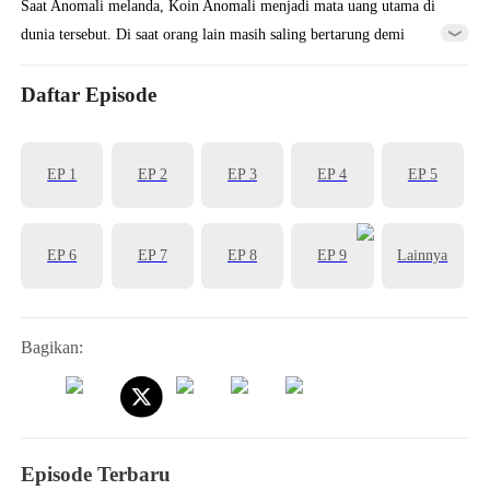
Saat Anomali melanda, Koin Anomali menjadi mata uang utama di
dunia tersebut. Di saat orang lain masih saling bertarung demi
mendapatkan beberapa koin saja, Zeno telah membeli Lokasi Anomali
yang tak terhitung jumlahnya berkat triliunan Koin Anomali
Daftar Episode
miliknya. Ia pun menjadi pembuat aturan di dunia Anomali dan
melangkah menuju puncak kehidupan...
EP 1
EP 2
EP 3
EP 4
EP 5
EP 6
EP 7
EP 8
EP 9
Lainnya
Bagikan:
Episode Terbaru