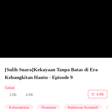
[Sulih Suara]Kekayaan Tanpa Batas di Era
Kebangkitan Hantu - Episode 9
Fantasi
4.8K
3.8K
4.8K
Kebangkitan
Dominan
Pahlawan Kembali
A