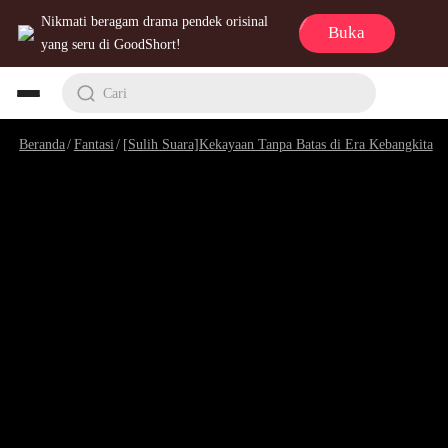
Nikmati beragam drama pendek orisinal
Buka
yang seru di GoodShort!
Cari
Beranda
/
Fantasi
/
[Sulih Suara]Kekayaan Tanpa Batas di Era Kebangkitan Hantu