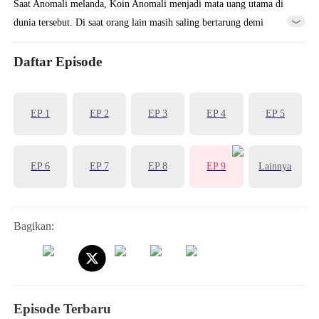
Saat Anomali melanda, Koin Anomali menjadi mata uang utama di
dunia tersebut. Di saat orang lain masih saling bertarung demi
mendapatkan beberapa koin saja, Zeno telah membeli Lokasi Anomali
yang tak terhitung jumlahnya berkat triliunan Koin Anomali
Daftar Episode
miliknya. Ia pun menjadi pembuat aturan di dunia Anomali dan
melangkah menuju puncak kehidupan...
EP 1
EP 2
EP 3
EP 4
EP 5
EP 6
EP 7
EP 8
EP 9
Lainnya
Bagikan:
Episode Terbaru