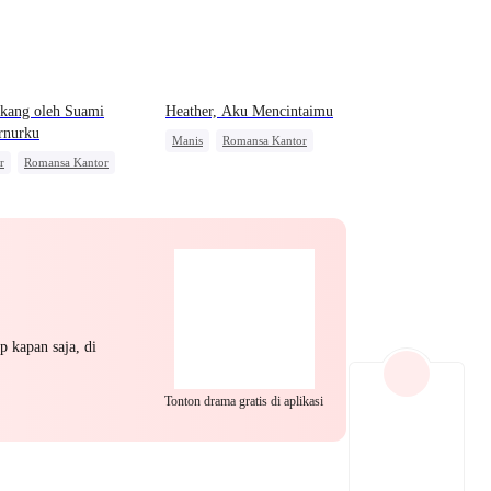
EP 22
EP 23
EP 24
kang oleh Suami
Heather, Aku Mencintaimu
rnurku
Manis
Romansa Kantor
r
Romansa Kantor
CEO
Salah Paham
sawan
 Satu Malam
g Kejar
EP 25
EP 26
EP 27
p kapan saja, di
Tonton drama gratis di aplikasi
EP 28
EP 29
EP 30