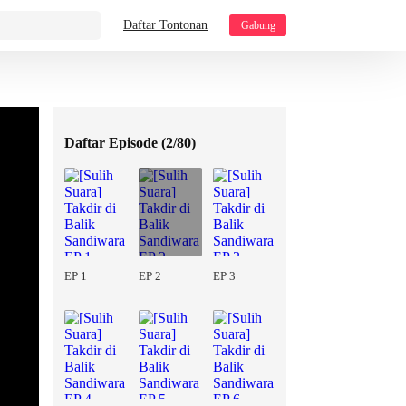
Daftar Tontonan
Gabung
Daftar Episode (
2/80
)
EP 1
EP 2
EP 3