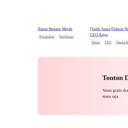
Ikatan Benang Merah
[Sulih Suara]Teknisi H
CEO Kaya
Pernikahan
Penebusan
Manis
CEO
Wanita K
Cinderella
CEO
Nikah Kilat
Kesalahan Identitas
Cinta Setelah Menikah
Tonton 
Akses gratis dr
mana saja.