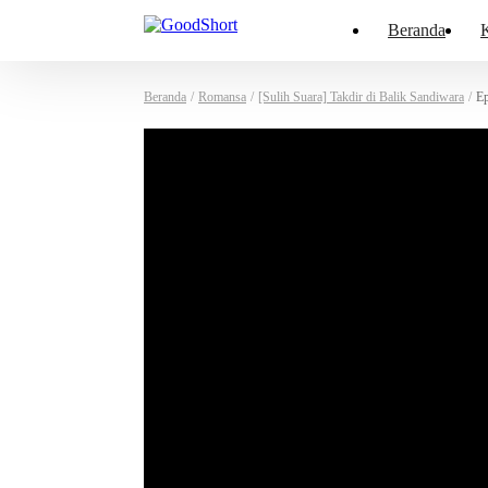
Beranda
K
Beranda
/
Romansa
/
[Sulih Suara] Takdir di Balik Sandiwara
/
Ep