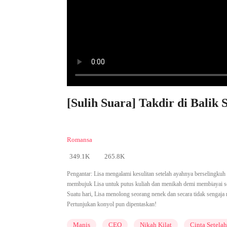
[Sulih Suara] Takdir di Balik 
Romansa
349.1K
265.8K
Pengantar:
Lisa mengalami kesulitan setelah ayahnya berselingkuh
membujuk Lisa untuk putus kuliah dan menikah demi membiayai sek
Suatu hari, Lisa menolong seorang nenek dan secara tidak sengaja
Pertunjukan konyol pun dipentaskan!
Manis
CEO
Nikah Kilat
Cinta Setela