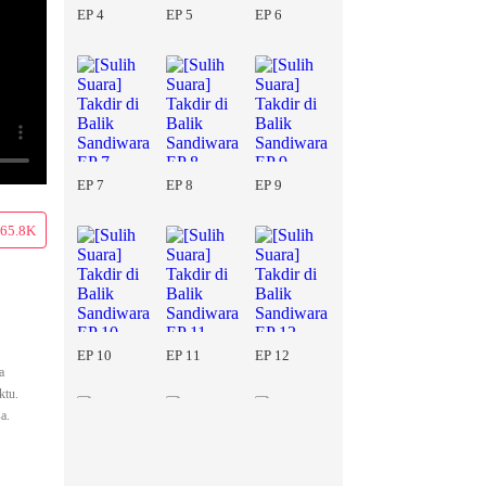
EP 4
EP 5
EP 6
EP 7
EP 8
EP 9
65.8K
EP 10
EP 11
EP 12
a
ktu.
a.