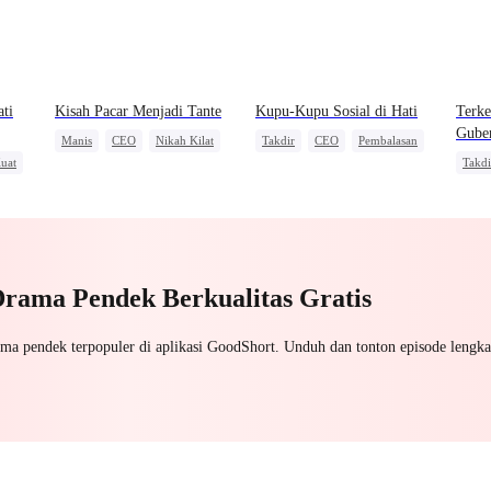
ati
Kisah Pacar Menjadi Tante
Kupu-Kupu Sosial di Hati
Terke
Gube
Manis
CEO
Nikah Kilat
Takdir
CEO
Pembalasan
uat
Takdi
Cinta dan Benci
Bang
Cinta
Salin
Drama Pendek Berkualitas Gratis
ama pendek terpopuler di aplikasi GoodShort. Unduh dan tonton episode lengka