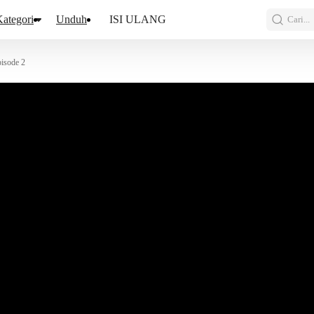
ategori
Unduh
ISI ULANG
Cari...
isode 2