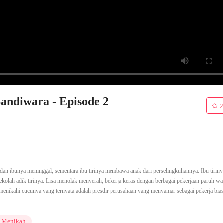
Sandiwara - Episode 2
2
 dan ibunya meninggal, sementara ibu tirinya membawa anak dari perselingkuhannya. Ibu tiriny
olah adik tirinya. Lisa menolak menyerah, bekerja keras dengan berbagai pekerjaan paruh wa
 menikahi cucunya yang ternyata adalah presdir perusahaan yang menyamar sebagai pekerja bias
h Menikah