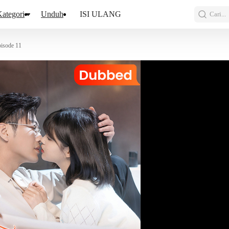
ategori
Unduh
ISI ULANG
Cari...
isode 11