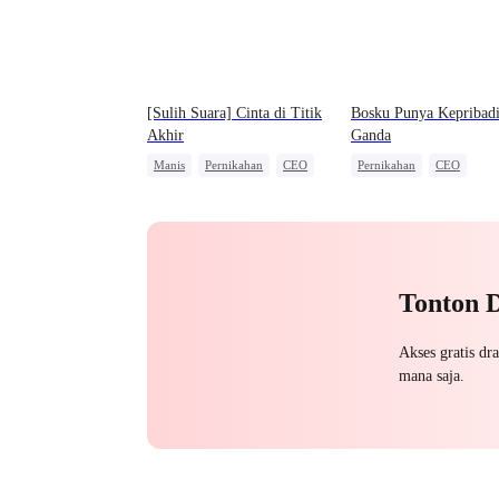
[Sulih Suara] Cinta di Titik
Bosku Punya Kepribad
Akhir
Ganda
Manis
Pernikahan
CEO
Pernikahan
CEO
Nikah Kilat
Nikah Kontrak
Cinta Setelah Menikah
Mencari Keluarga
Tonton 
Akses gratis dr
mana saja.