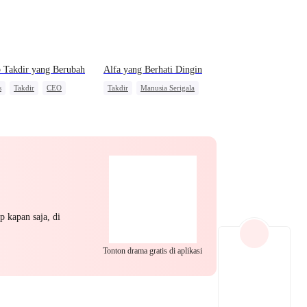
EP 22
EP 23
EP 24
 Takdir yang Berubah
Alfa yang Berhati Dingin
s
Takdir
CEO
Takdir
Manusia Serigala
 Masak
Saling Kejar
 Diam-diam Jadi Kenyataan
EP 25
EP 26
EP 27
p kapan saja, di
Tonton drama gratis di aplikasi
EP 28
EP 29
EP 30