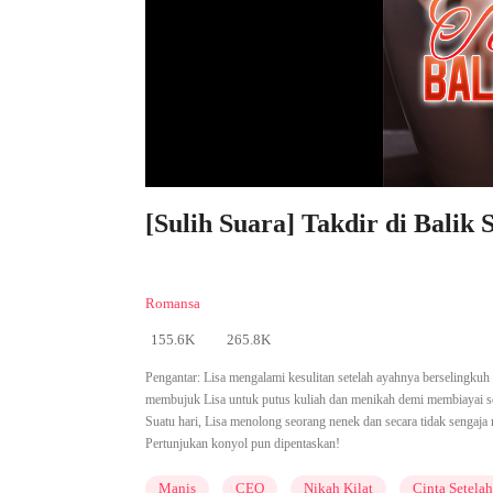
[Sulih Suara] Takdir di Balik 
Romansa
155.6K
265.8K
Pengantar:
Lisa mengalami kesulitan setelah ayahnya berselingkuh
membujuk Lisa untuk putus kuliah dan menikah demi membiayai sek
Suatu hari, Lisa menolong seorang nenek dan secara tidak sengaja
Pertunjukan konyol pun dipentaskan!
Manis
CEO
Nikah Kilat
Cinta Setela