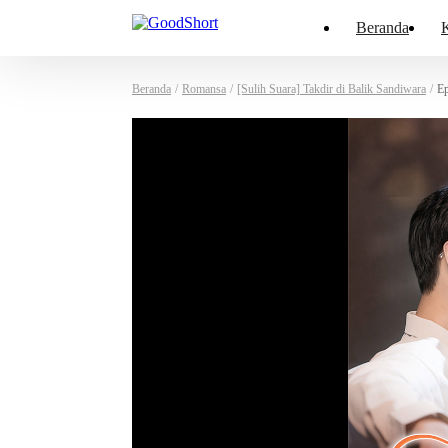
Beranda
K
Beranda
/
Romansa
/
[Sulih Suara] Takdir di Balik Sandiwara
/
Ep