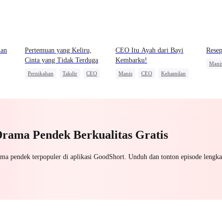
ian
Pertemuan yang Keliru,
CEO Itu Ayah dari Bayi
Resep
Cinta yang Tidak Terduga
Kembarku!
Mani
Pernikahan
Takdir
CEO
Manis
CEO
Kehamilan
Dewa
Cinta Segitiga
Cinta
Drama Pendek Berkualitas Gratis
ama pendek terpopuler di aplikasi GoodShort. Unduh dan tonton episode lengka