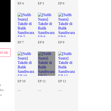
EP 4
EP 5
EP 6
EP 7
EP 8
EP 9
65.8K
EP 10
EP 11
EP 12
a
ktu.
a.