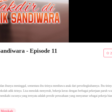
Sandiwara - Episode 11
2
 dan ibunya meninggal, sementara ibu tirinya membawa anak dari perselingkuhannya. Ibu tiriny
olah adik tirinya. Lisa menolak menyerah, bekerja keras dengan berbagai pekerjaan paruh wa
 menikahi cucunya yang ternyata adalah presdir perusahaan yang menyamar sebagai pekerja bias
h Menikah