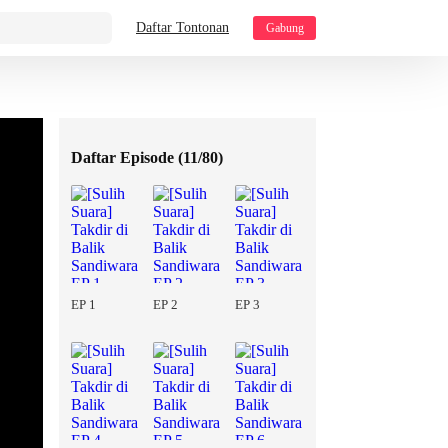
Daftar Tontonan
Gabung
Daftar Episode (
11/80
)
EP 1
EP 2
EP 3