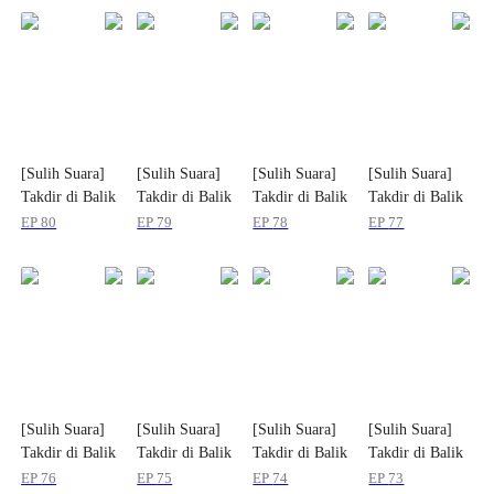
[Sulih Suara]
[Sulih Suara]
[Sulih Suara]
[Sulih Suara]
Takdir di Balik
Takdir di Balik
Takdir di Balik
Takdir di Balik
Sandiwara
Sandiwara
Sandiwara
Sandiwara
EP
80
EP
79
EP
78
EP
77
[Sulih Suara]
[Sulih Suara]
[Sulih Suara]
[Sulih Suara]
Takdir di Balik
Takdir di Balik
Takdir di Balik
Takdir di Balik
Sandiwara
Sandiwara
Sandiwara
Sandiwara
EP
76
EP
75
EP
74
EP
73