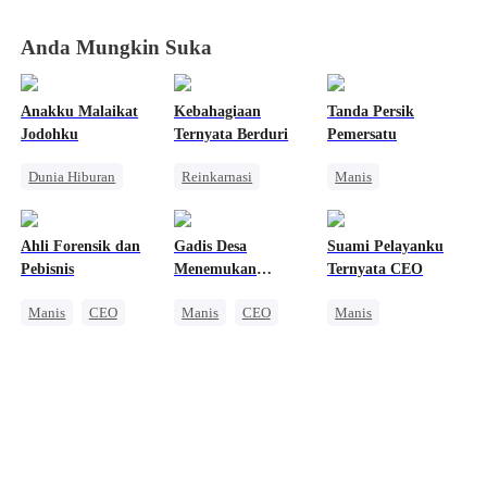
Anda Mungkin Suka
Anakku Malaikat
Kebahagiaan
Tanda Persik
Jodohku
Ternyata Berduri
Pemersatu
Dunia Hiburan
Reinkarnasi
Manis
CLBK
Manis
Balas Dendam
Penebusan
Anak Lucu
Keluarga
CEO
Ahli Forensik dan
Gadis Desa
Suami Pelayanku
Dibantu Bayi Lucu
Pewaris Wanita
Cinta dan Benci
Pebisnis
Menemukan
Ternyata CEO
Penyesalan
Takdirnya
Manis
CEO
Manis
CEO
Manis
Cinta Satu Malam
Cinderella
Identitas Tersembunyi
Nikah Kilat
Saling Kejar
CEO
Cinta Setelah Menikah
Penebusan
Wanita Kuat
Pengkhianatan
Nikah Kilat