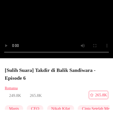
[Sulih Suara] Takdir di Balik Sandiwara -
Episode 6
Romansa
265.8K
249.8K
265.8K
Manis
CEO
Nikah Kilat
Cinta Setelah Men