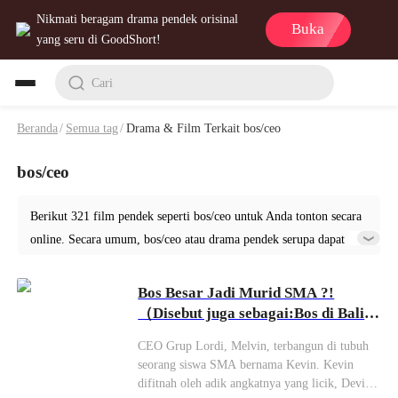
Nikmati beragam drama pendek orisinal
Buka
yang seru di GoodShort!
Cari
Beranda
/
Semua tag
/
Drama & Film Terkait bos/ceo
bos/ceo
Berikut 321 film pendek seperti bos/ceo untuk Anda tonton secara
online. Secara umum, bos/ceo atau drama pendek serupa dapat
ditemukan dalam berbagai genre seperti Urban. Mari menonton
dari Bos Besar Jadi Murid SMA ?! di GoodShort!
Bos Besar Jadi Murid SMA ?!
（Disebut juga sebagai:Bos di Balik
Seragam）
CEO Grup Lordi, Melvin, terbangun di tubuh
seorang siswa SMA bernama Kevin. Kevin
difitnah oleh adik angkatnya yang licik, Devin,