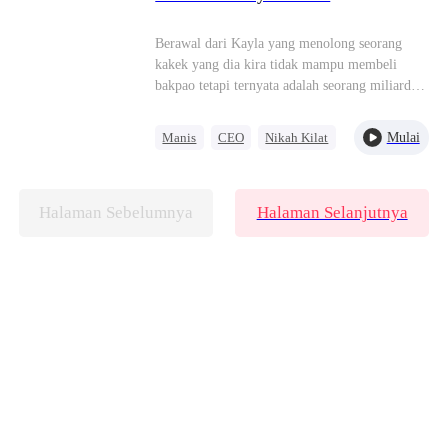
menghancurkan siapa pun demi istri dan
akhirnya diakui sebagai anggota Keluarga
anaknya.
Lordi, dan Della pun menjalani kehidupan yang
Berawal dari Kayla yang menolong seorang
lebih bahagia sebagai seorang ibu.
kakek yang dia kira tidak mampu membeli
bakpao tetapi ternyata adalah seorang miliarde,
sehingga kakek itu langsung mengatur
pertemuan Kayla dengan cucunya dan memaksa
Mulai
Manis
CEO
Nikah Kilat
cucunya, Yoga Utomo untuk menikahinya.
Cinta Setelah Menikah
Halaman Sebelumnya
Halaman Selanjutnya